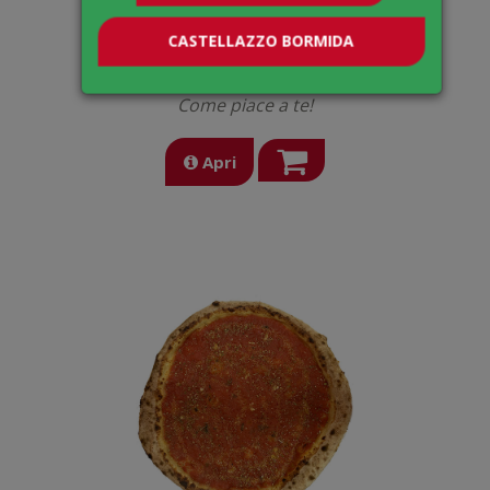
€ 7,00
CASTELLAZZO BORMIDA
Crea la tua pizza
Come piace a te!
Apri