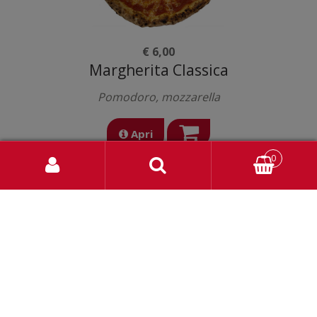
€ 6,00
Margherita Classica
Pomodoro, mozzarella
Apri
0