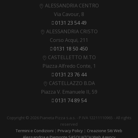
ALESSANDRIA CENTRO
Via Cavour, 8
0131 23 54 49
ALESSANDRIA CRISTO
Corso Acqui, 211
0131 18 50 450
CASTELLETTO M.TO
Piazza Alfredo Conte, 1
0131 23 76 44
CASTELLAZZO B.DA
Piazza V. Emanuele II, 59
0131 74 89 54
Copyright © 2026 Pianeta Pizza s.a.s. - P.IVA 12211110965 - All rights
reserved
Termini e Condizioni
|
Privacy Policy
|
Creazione Siti Web
Alessandria e Piemonte SASQUATCH Web Agency