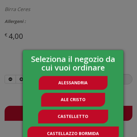
Birra Ceres
Allergeni :
4,00
€
Seleziona il negozio da
Quantità
cui vuoi ordinare
ALESSANDRIA
4,00
€
ALE CRISTO
Ordina
CASTELLETTO
CASTELLAZZO BORMIDA