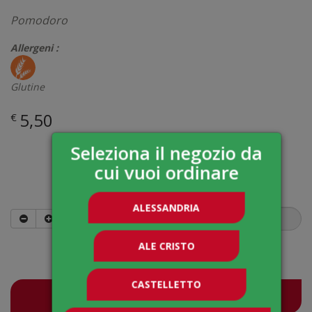
Pomodoro
Allergeni :
Glutine
5,50
€
Seleziona il negozio da
cui vuoi ordinare
Quantità
ALESSANDRIA
5,50
€
ALE CRISTO
CASTELLETTO
Ordina