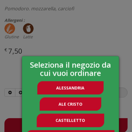
Pomodoro. mozzarella, carciofi
Allergeni :
Glutine
Latte
7,50
€
Seleziona il negozio da
cui vuoi ordinare
Quantità
ALESSANDRIA
7,50
€
ALE CRISTO
CASTELLETTO
Ordina