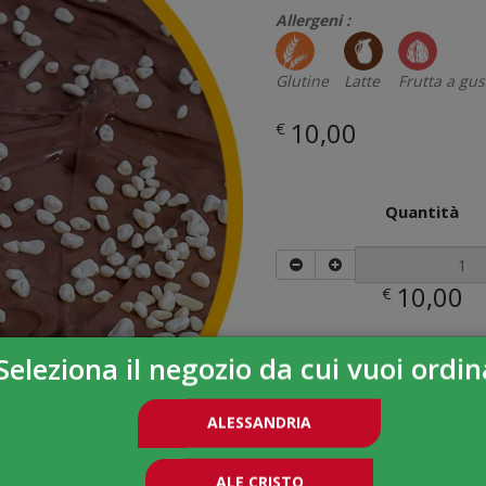
Allergeni :
Glutine
Latte
Frutta a gus
10,00
€
Quantità
10,00
€
Seleziona il negozio da cui vuoi ordin
ALESSANDRIA
ALE CRISTO