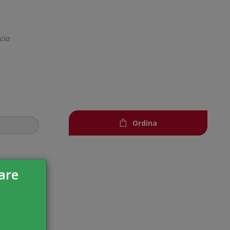
cio
Ordina
are